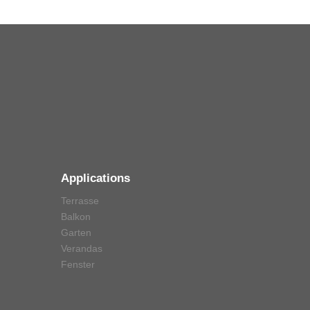
Applications
Terrasse
Balkon
Garten
Verandas
Fenster