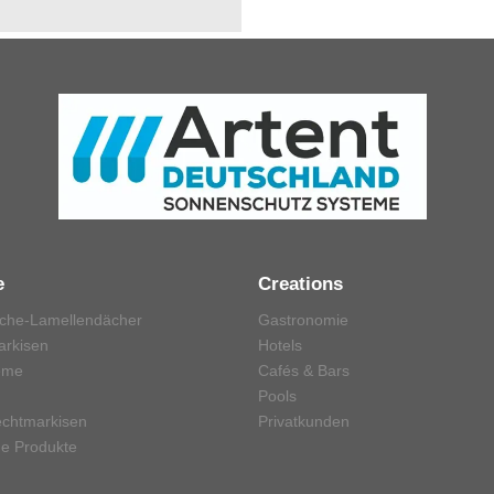
e
Creations
sche-Lamellendächer
Gastronomie
arkisen
Hotels
eme
Cafés & Bars
Pools
echtmarkisen
Privatkunden
e Produkte