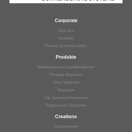
Corporate
Über uns
Kontakt
Privacy & cookie policy
Produkte
Bioklimatische-Lamellendächer
Pergola-Markisen
Glas-Systeme
Markisen
Zip-Senkrechtmarkisen
Ergänzende Produkte
Creations
Gastronomie