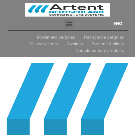
ENG
Bioclimatic pergolas
Retractable pergolas
Glass systems
Awnings
Screens & blinds
Complementary products